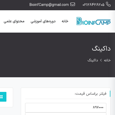
BioinfCamp@gmail.com
02128428205
خانه
دوره‌های آموزشی
محتوای علمی
داکینگ
خانه
داکینگ
فیلتر براساس قیمت: