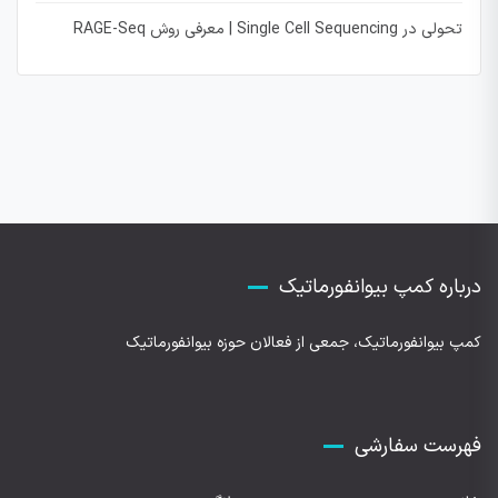
تحولی در Single Cell Sequencing | معرفی روش RAGE-Seq
درباره کمپ بیوانفورماتیک
کمپ بیوانفورماتیک، جمعی از فعالان حوزه بیوانفورماتیک
فهرست سفارشی